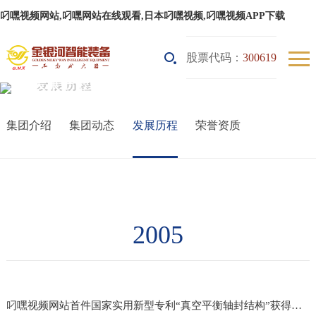
叼嘿视频网站,叼嘿网站在线观看,日本叼嘿视频,叼嘿视频APP下载
股票代码：
300619
发展历程
集团介绍
集团动态
发展历程
荣誉资质
2005
叼嘿视频网站首件国家实用新型专利“真空平衡轴封结构”获得授权